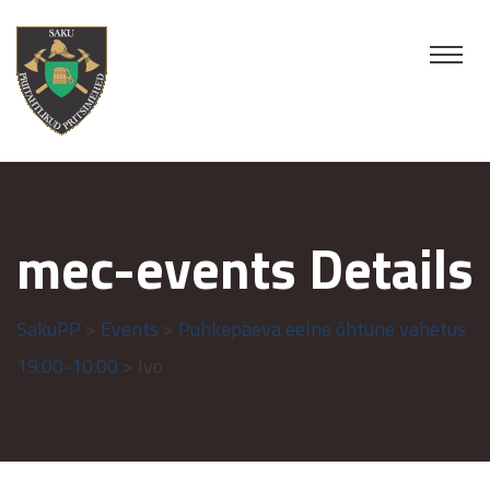
mec-events Details
SakuPP
>
Events
>
Puhkepäeva eelne õhtune vahetus
19:00-10:00
> Ivo