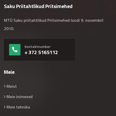
Saku Priitahtlikud Pritsimehed
MTÜ Saku priitahtlikud Pritsimehed loodi 9. novembril
2010.
Kontaktnumber
+ 372 5165112
Meie
Meist
Meie inimesed
Meie tehnika