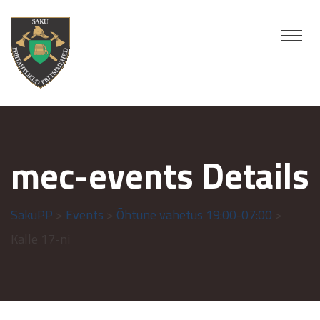
mec-events Details
SakuPP
>
Events
>
Õhtune vahetus 19:00-07:00
>
Kalle 17-ni