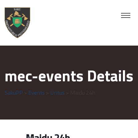
mec-events Details
SakuPP
>
Events
>
Üritus
> Maidu 24h
Maidu 24h