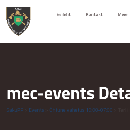
Esileht
Kontakt
Meie
mec-events Deta
SakuPP
>
Events
>
Õhtune vahetus 19:00-07:00
> Terli