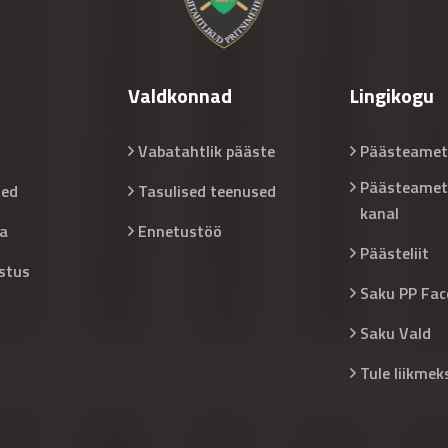
Valdkonnad
Lingikogu
Vabatahtlik pääste
Päästeamet
Päästeamet
sed
Tasulised teenused
kanal
a
Ennetustöö
Päästeliit
stus
Saku PP Fac
Saku Vald
Tule liikmek