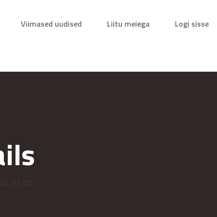
Viimased uudised
Liitu meiega
Logi sisse
ils
 10-17.00