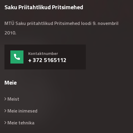
Saku Priitahtlikud Pritsimehed
MTÜ Saku priitahtlikud Pritsimehed loodi 9. novembril
2010.
Kontaktnumber
+ 372 5165112
Meie
Meist
Meie inimesed
Meie tehnika