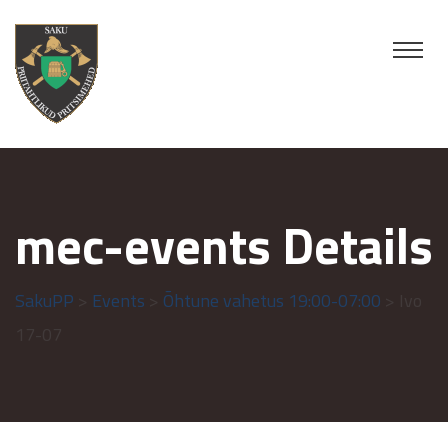
mec-events Details
SakuPP
>
Events
>
Õhtune vahetus 19:00-07:00
> Ivo
17-07