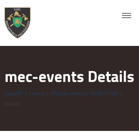
mec-events Details
SakuPP
>
Events
>
Õhtune vahetus 19:00-07:00
>
Marek