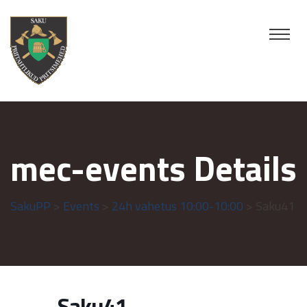
mec-events Details
SakuPP
>
Events
>
24h vahetus 10:00-10:00
> Saku41
Saku41