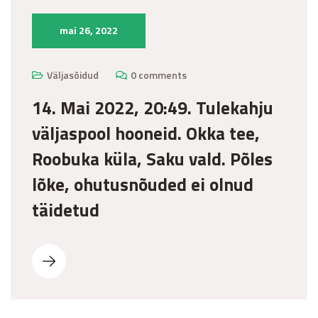
mai 26, 2022
Väljasõidud
0 comments
14. Mai 2022, 20:49. Tulekahju
väljaspool hooneid. Okka tee,
Roobuka küla, Saku vald. Põles
lõke, ohutusnõuded ei olnud
täidetud