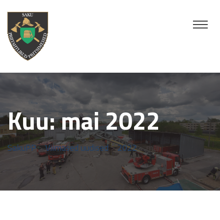
Kuu:
mai 2022
SakuPP
>
Viimased uudised
>
2022
> mai