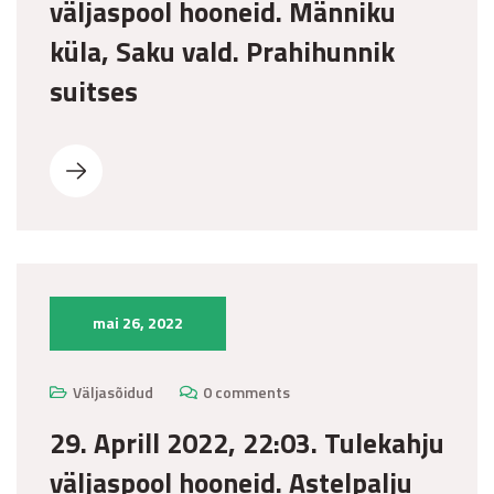
väljaspool hooneid. Männiku
küla, Saku vald. Prahihunnik
suitses
mai 26, 2022
Väljasõidud
0 comments
29. Aprill 2022, 22:03. Tulekahju
väljaspool hooneid. Astelpalju