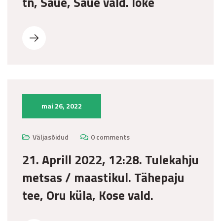
tn, Saue, Saue vald. lõke
mai 26, 2022
Väljasõidud
0 comments
21. Aprill 2022, 12:28. Tulekahju
metsas / maastikul. Tähepaju
tee, Oru küla, Kose vald.