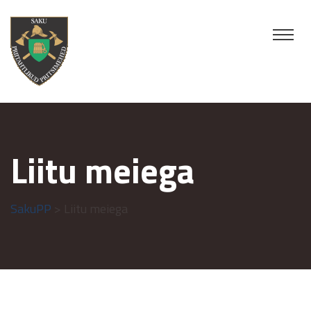
Liitu meiega
SakuPP
> Liitu meiega