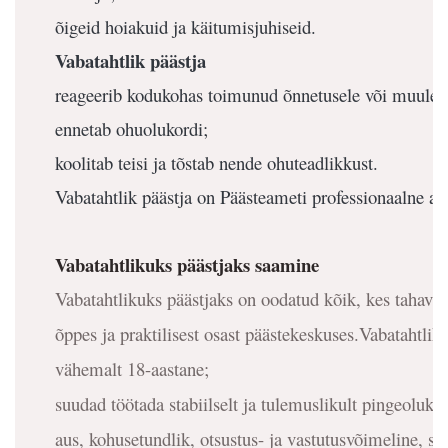
õigeid hoiakuid ja käitumisjuhiseid.
Vabatahtlik päästja
reageerib kodukohas toimunud õnnetusele või muule 
ennetab ohuolukordi;
koolitab teisi ja tõstab nende ohuteadlikkust.
Vabatahtlik päästja on Päästeameti professionaalne a
Vabatahtlikuks päästjaks saamine
Vabatahtlikuks päästjaks on oodatud kõik, kes tahava
õppes ja praktilisest osast päästekeskuses.Vabatahtlik
vähemalt 18-aastane;
suudad töötada stabiilselt ja tulemuslikult pingeoluk
aus, kohusetundlik, otsustus- ja vastutusvõimeline, s