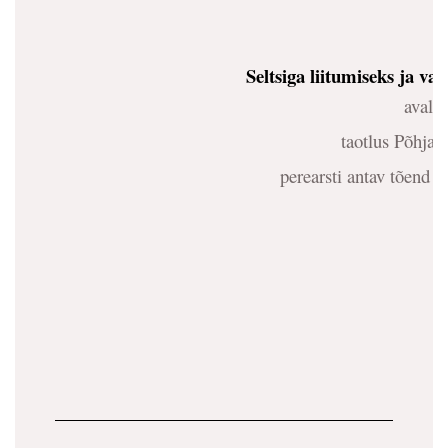
Seltsiga liitumiseks ja v
avaldu
taotlus Põhja-
perearsti antav tõend v