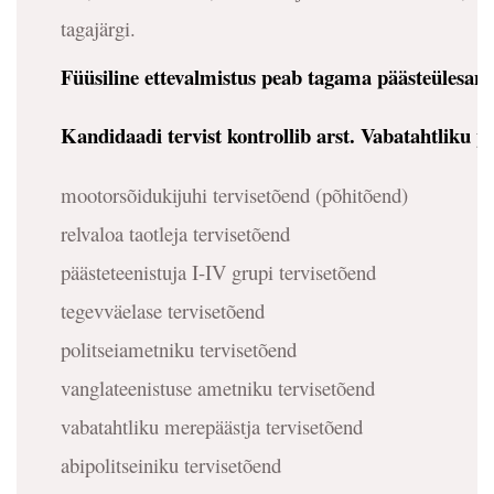
tagajärgi.
Füüsiline ettevalmistus peab tagama päästeülesann
Kandidaadi tervist kontrollib arst. Vabatahtliku pä
mootorsõidukijuhi tervisetõend (põhitõend)
relvaloa taotleja tervisetõend
päästeteenistuja I-IV grupi tervisetõend
tegevväelase tervisetõend
politseiametniku tervisetõend
vanglateenistuse ametniku tervisetõend
vabatahtliku merepäästja tervisetõend
abipolitseiniku tervisetõend