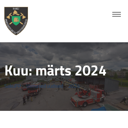
Kuu:
märts 2024
SakuPP
>
Viimased uudised
>
2024
> märts