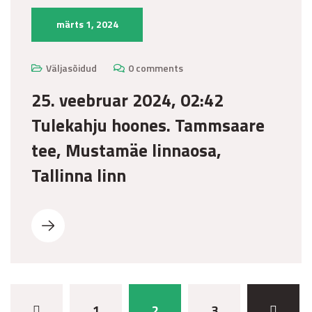
märts 1, 2024
Väljasõidud
0 comments
25. veebruar 2024, 02:42
Tulekahju hoones. Tammsaare
tee, Mustamäe linnaosa,
Tallinna linn
1
2
3