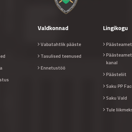
Valdkonnad
Lingikogu
Vabatahtlik pääste
Päästeamet
Päästeamet
sed
Tasulised teenused
kanal
a
Ennetustöö
Päästeliit
stus
Saku PP Fac
Saku Vald
Tule liikmek