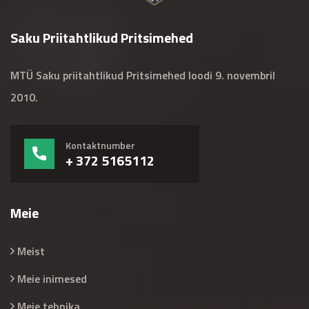
Saku Priitahtlikud Pritsimehed
MTÜ Saku priitahtlikud Pritsimehed loodi 9. novembril
2010.
Kontaktnumber
+ 372 5165112
Meie
Meist
Meie inimesed
Meie tehnika