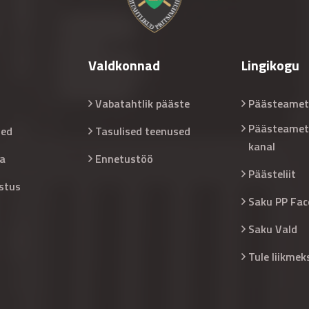
Valdkonnad
Lingikogu
Vabatahtlik pääste
Päästeamet
Päästeamet
sed
Tasulised teenused
kanal
a
Ennetustöö
Päästeliit
stus
Saku PP Fac
Saku Vald
Tule liikmek