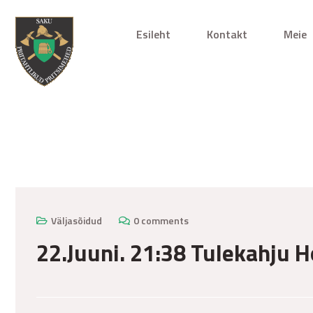
Esileht
Kontakt
Meie
august 6, 2024
Väljasõidud
0 comments
22.Juuni. 21:38 Tulekahju Ho