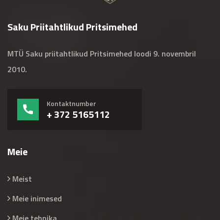
Saku Priitahtlikud Pritsimehed
MTÜ Saku priitahtlikud Pritsimehed loodi 9. novembril
2010.
Kontaktnumber
+ 372 5165112
Meie
Meist
Meie inimesed
Meie tehnika