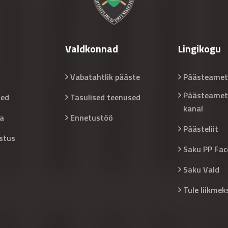
Valdkonnad
Lingikogu
Vabatahtlik pääste
Päästeamet
Päästeamet
sed
Tasulised teenused
kanal
a
Ennetustöö
Päästeliit
stus
Saku PP Fac
Saku Vald
Tule liikmek