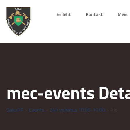
Esileht
Kontakt
Meie
mec-events Deta
SakuPP
>
Events
>
24h vahetus 10:00-10:00
> Alo