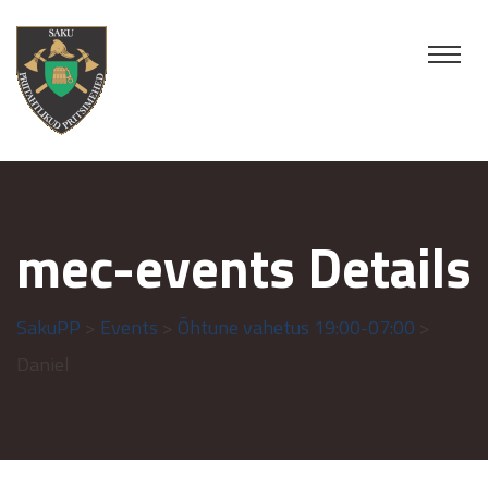
mec-events Details
SakuPP
>
Events
>
Õhtune vahetus 19:00-07:00
>
Daniel