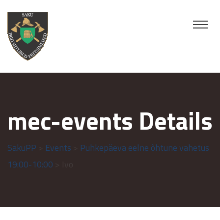
mec-events Details
SakuPP
>
Events
>
Puhkepäeva eelne õhtune vahetus
19:00-10:00
> Ivo