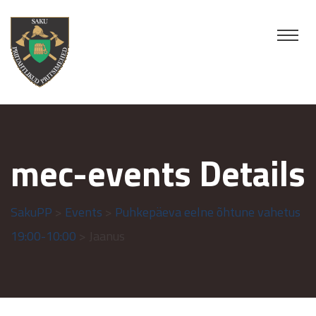
mec-events Details
SakuPP
>
Events
>
Puhkepäeva eelne õhtune vahetus
19:00-10:00
> Jaanus