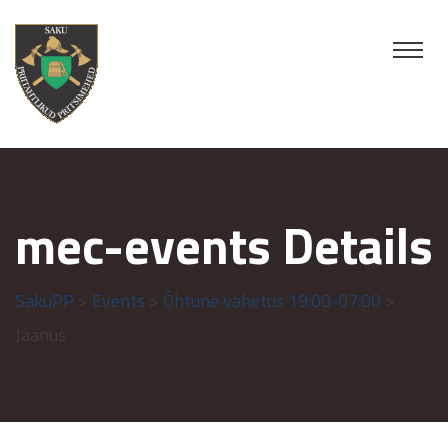
mec-events Details
SakuPP
>
Events
>
Õhtune vahetus 19:00-07:00
>
Jaanus