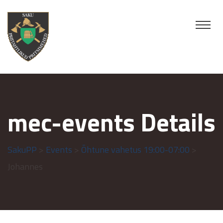
mec-events Details
SakuPP
>
Events
>
Õhtune vahetus 19:00-07:00
>
Johannes