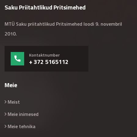
Saku Priitahtlikud Pritsimehed
MTÜ Saku priitahtlikud Pritsimehed loodi 9. novembril
2010.
Kontaktnumber
+ 372 5165112
Meie
Meist
Meie inimesed
Meie tehnika