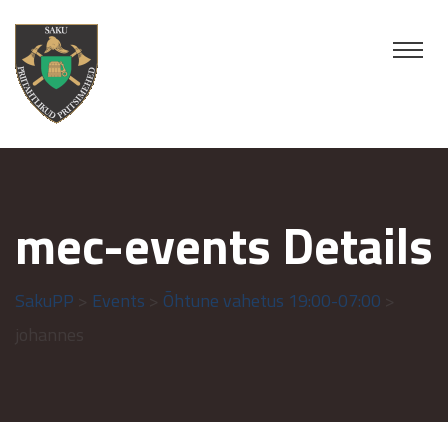
mec-events Details
SakuPP
>
Events
>
Õhtune vahetus 19:00-07:00
>
johannes