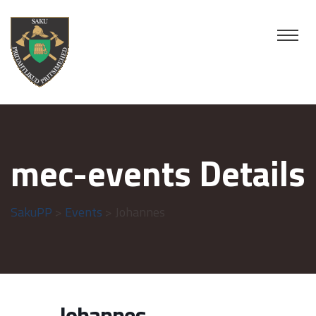
mec-events Details
SakuPP
>
Events
> Johannes
Johannes