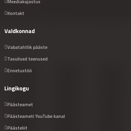
Meediakajastus
Kontakt
Valdkonnad
Vabatahtlik pääste
Tasulised teenused
Ennetustöö
Lingikogu
Päästeamet
Päästeameti YouTube kanal
Päästeliit