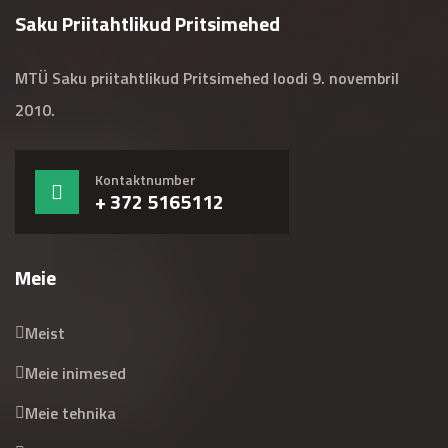
Saku Priitahtlikud Pritsimehed
MTÜ Saku priitahtlikud Pritsimehed loodi 9. novembril
2010.
Kontaktnumber
+ 372 5165112
Meie
Meist
Meie inimesed
Meie tehnika