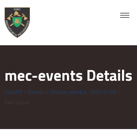
mec-events Details
SakuPP
>
Events
>
Õhtune vahetus 19:00-07:00
>
Karl-Johan