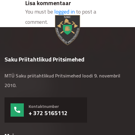
Lisa kommentaar
You must be
logged in
to post a
comment.
Saku Priitahtlikud Pritsimehed
MTÜ Saku priitahtlikud Pritsimehed loodi 9. novembril
2010.
Kontaktnumber
+ 372 5165112