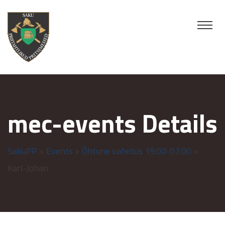
mec-events Details
SakuPP
>
Events
>
Õhtune vahetus 19:00-07:00
>
Karl-Johan