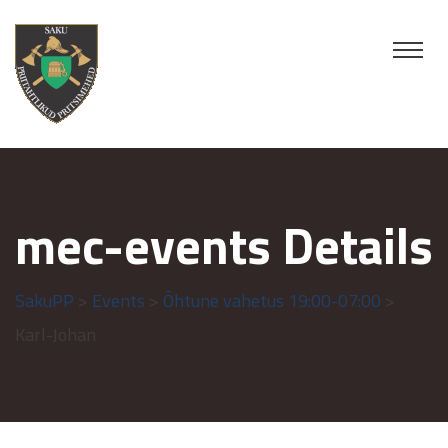
mec-events Details
SakuPP
>
Events
>
Õhtune vahetus 19:00-07:00
>
Karl-Johan