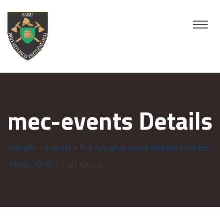
mec-events Details
SakuPP
>
Events
>
Puhkepäeva eelne õhtune vahetus
19:00-10:00
> Karl Koosa