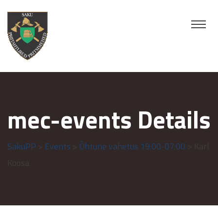
mec-events Details
SakuPP
>
Events
>
Õhtune vahetus 19:00-07:00
> Karl
Koosa