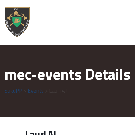
mec-events Details
SakuPP
>
Events
> Lauri AJ
Lauri AJ