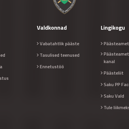
Valdkonnad
Lingikogu
Vabatahtlik pääste
Päästeamet
Päästeamet
sed
Tasulised teenused
kanal
a
Ennetustöö
Päästeliit
stus
Saku PP Fac
Saku Vald
Tule liikmek