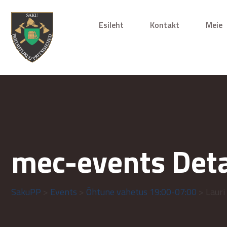
Esileht
Kontakt
Meie
mec-events Deta
SakuPP
>
Events
>
Õhtune vahetus 19:00-07:00
> Lauri 