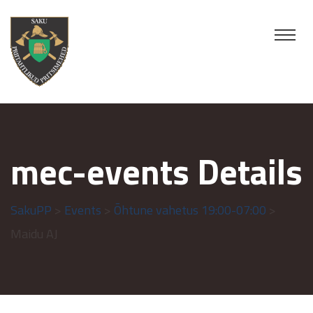
mec-events Details
SakuPP
>
Events
>
Õhtune vahetus 19:00-07:00
>
Maidu AJ