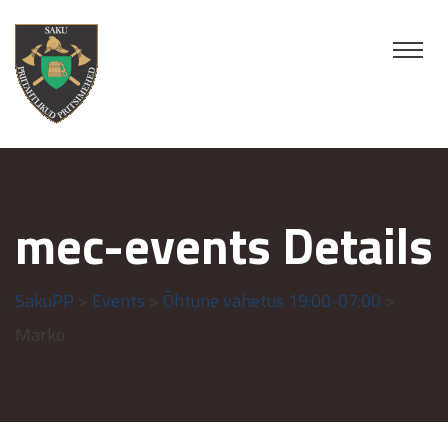
mec-events Details
SakuPP
>
Events
>
Õhtune vahetus 19:00-07:00
>
Marko