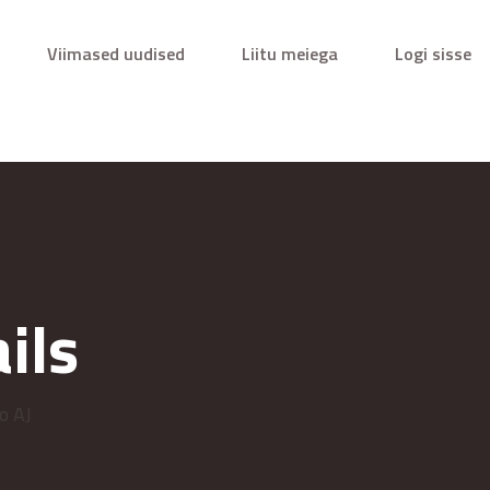
Viimased uudised
Liitu meiega
Logi sisse
ils
o AJ