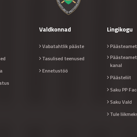
Valdkonnad
Lingikogu
Vabatahtlik pääste
Päästeamet
Päästeamet
sed
Tasulised teenused
kanal
a
Ennetustöö
Päästeliit
stus
Saku PP Fac
Saku Vald
Tule liikmek