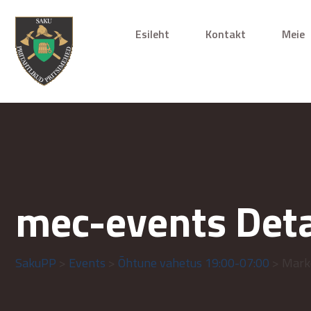
Esileht
Kontakt
Meie
mec-events Deta
SakuPP
>
Events
>
Õhtune vahetus 19:00-07:00
> Mark