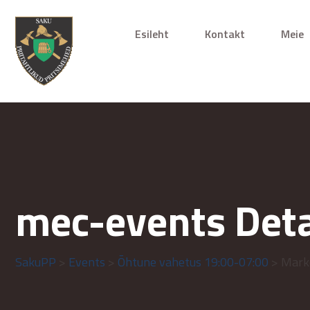
Esileht
Kontakt
Meie
mec-events Deta
SakuPP
>
Events
>
Õhtune vahetus 19:00-07:00
> Mark