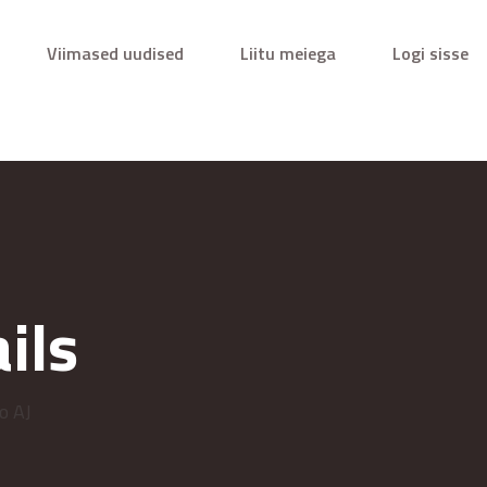
Viimased uudised
Liitu meiega
Logi sisse
ils
o AJ