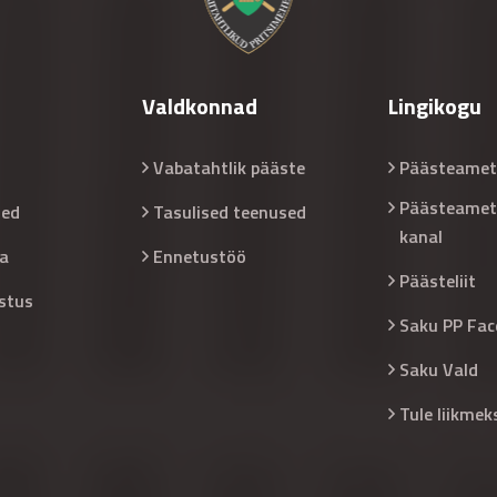
Valdkonnad
Lingikogu
Vabatahtlik pääste
Päästeamet
Päästeamet
sed
Tasulised teenused
kanal
a
Ennetustöö
Päästeliit
stus
Saku PP Fac
Saku Vald
Tule liikmek