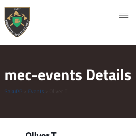
mec-events Details
SakuPP
>
Events
> Oliver T
Oliver T