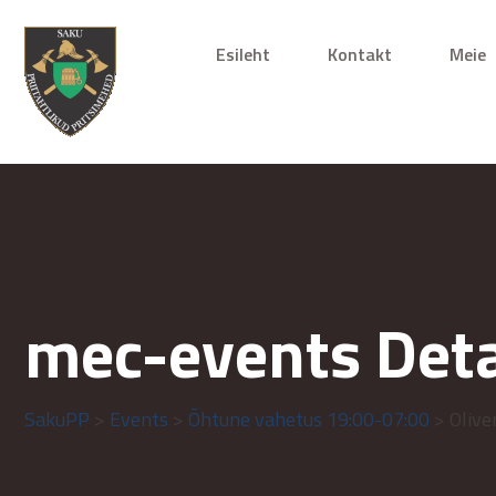
Esileht
Kontakt
Meie
mec-events Deta
SakuPP
>
Events
>
Õhtune vahetus 19:00-07:00
> Olive