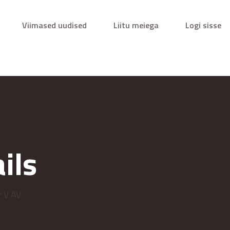
Viimased uudised
Liitu meiega
Logi sisse
ils
r V AV