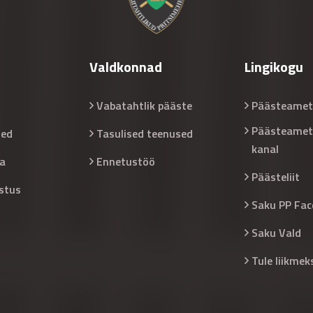
Valdkonnad
Lingikogu
Vabatahtlik pääste
Päästeamet
Päästeamet
sed
Tasulised teenused
kanal
a
Ennetustöö
Päästeliit
stus
Saku PP Fac
Saku Vald
Tule liikmek