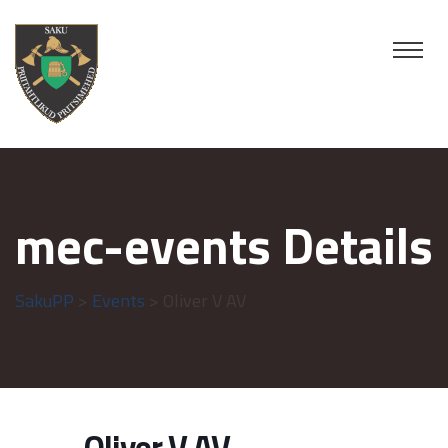
mec-events Details
SakuPP
>
Events
> Oliver V AV
Oliver V AV