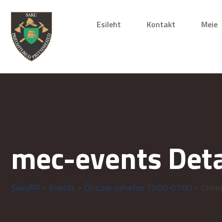
Esileht
Kontakt
Meie
mec-events Deta
SakuPP
>
Events
>
Õhtune vahetus 19:00-07:00
> Olive