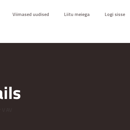
Viimased uudised
Liitu meiega
Logi sisse
ils
r V AV