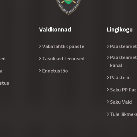
Valdkonnad
Lingikogu
Vabatahtlik pääste
Päästeamet
Päästeamet
sed
Tasulised teenused
kanal
a
Ennetustöö
Päästeliit
stus
Saku PP Fac
Saku Vald
Tule liikmek