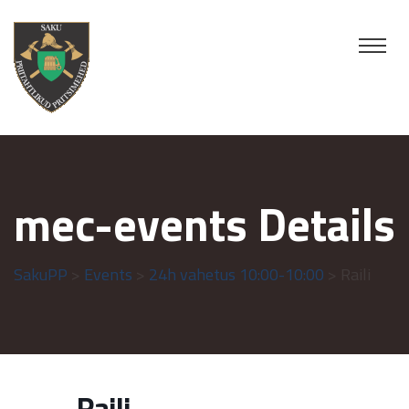
mec-events Details
SakuPP
>
Events
>
24h vahetus 10:00-10:00
> Raili
Raili