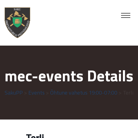
mec-events Details
SakuPP
>
Events
>
Õhtune vahetus 19:00-07:00
> Terli
Terli