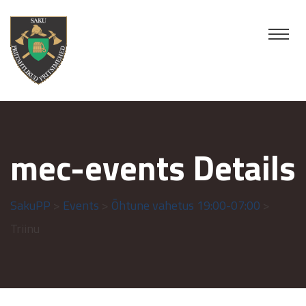
mec-events Details
SakuPP
>
Events
>
Õhtune vahetus 19:00-07:00
>
Triinu