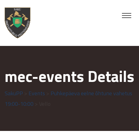
mec-events Details
SakuPP
>
Events
>
Puhkepäeva eelne õhtune vahetus
19:00-10:00
> Vello