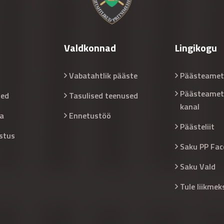
Valdkonnad
Lingikogu
Vabatahtlik pääste
Päästeamet
Päästeamet
sed
Tasulised teenused
kanal
a
Ennetustöö
Päästeliit
stus
Saku PP Fac
Saku Vald
Tule liikmek