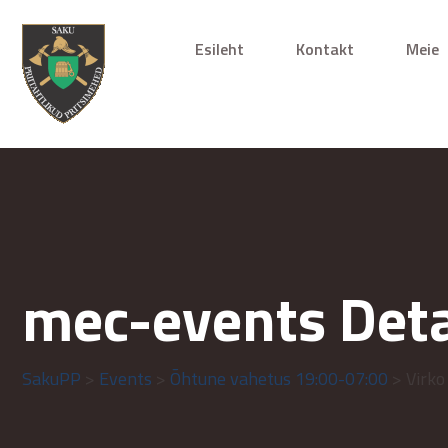
Esileht
Kontakt
Meie
mec-events Deta
SakuPP
>
Events
>
Õhtune vahetus 19:00-07:00
> Virko